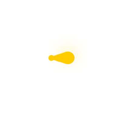
ขนาดใหม่ ข้อต่อเกษตร SCG
ขนาดใหม่ สามทางลด ฝาครอบเกลียวใน SCG
ขนาดใหม่ สามทางบาง5″ และ สามทางวายบาง5″ เอสซีจี
สินค้าใหม่ กล่องพักสายกันน้ำ เอสซีจี ไม่ต้องขันสกรู!
ขนาดใหม่ ท่อสั้นฝาปิดเกลียวทองเหลือง SCG
ตู้คอนซูมเมอร์ Square D รุ่นClassic+
PP-R ตราPoloplast Made in Germany
ช.พานิช เปิดสาขาใหม่ อ.ศรีราชา จ.ชลบุรี