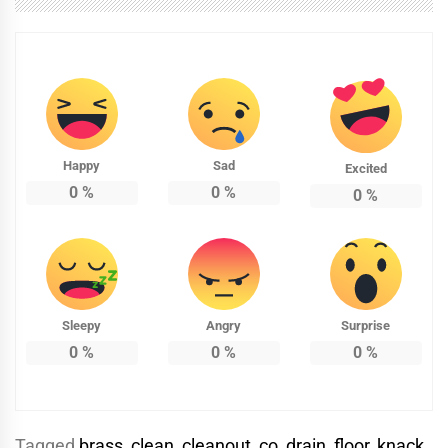
Happy
Sad
Excited
0
%
0
%
0
%
Sleepy
Angry
Surprise
0
%
0
%
0
%
Tagged
brass
,
clean
,
cleanout
,
co
,
drain
,
floor
,
knack
,