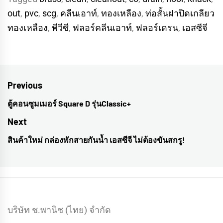
out
,
pvc
,
scg
,
คลีนเอาท์
,
ทองเหลือง
,
ท่อสั้นฝาปิดเกลียว
ทองเหลือง
,
พีวีซี
,
ฟลอร์คลีนเอาท์
,
ฟลอร์เดรน
,
เอสซีจี
Post
Previous
navigation
ตู้คอนซูมเมอร์ Square D รุ่นClassic+
Previous
post:
Next
สินค้าใหม่ กล่องพักสายกันน้ำ เอสซีจี ไม่ต้องขันสกรู!
Next
post:
บริษัท ช.พานิช (ไทย) จำกัด