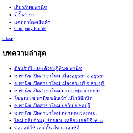
เกี่ยวกับช.พานิช
ที่ตั้งสาขา
แคตตาล็อคสินค้า
Company Profile
Close
บทความล่าสุด
ต้อนรับปี 2026 ด้วยปฏิทินช.พานิช
ช.พานิช เปิดสาขาใหม่ เมืองอยุธยา จ.อยุธยา
ช.พานิช เปิดสาขาใหม่ เมืองสระบรุี จ.สระบุรี
ช.พานิช เปิดสาขาใหม่ มาบตาพุด จ.ระยอง
โฆษณา ช.พานิช ขยับเข้าไปใกล้อีกนิด
ช.พานิช เปิดสาขาใหม่ บ่อวิน จ.ชลบุรี
ช.พานิช เปิดสาขาใหม่ หลานหลวง กทม.
ใหม่ คลิปก้ามปู-ร้อยสาย เหลือง เอสซีจี SCG
ข้อต่อพีวีซี ฉากกั้น สีขาว เอสซีจี