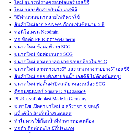
ใหม่ อุปกรณ์รางครอบท่อแอร์ เอสซีจี
ใหม่ กล่องพักสายกันน้ำ เอสซีจี
วิธีคำนวณขนาดสายไฟที่ควรใช้
สินค้าใหม่จาก SANWA ก๊อกแฟนซีสนาม 5 สี
ท่อนีโอเดรน Neodrain
ท่อ ข้อต่อ PP-R ตราWefatherm
ขนาดใหม่ ข้อต่อทีวาย SCG
ขนาดใหม่ ข้อต่อเกษตร SCG
ขนาดใหม่ สามทางลด ฝาครอบเกลียวใน SCG
ขนาดใหม่ สามทางบาง5″ และ สามทางวายบาง5″ เอสซีจี
สินค้าใหม่ กล่องพักสายกันน้ำ เอสซีจี ไม่ต้องขันสกรู!
ขนาดใหม่ ท่อสั้นฝาปิดเกลียวทองเหลือง SCG
ตู้คอนซูมเมอร์ Square D รุ่นClassic+
PP-R ตราPoloplast Made in Germany
ช.พานิช เปิดสาขาใหม่ อ.ศรีราชา จ.ชลบุรี
แท็งค์น้ำ ถังเก็บน้ำสแตนเลส
ทำไมควรใช้ก๊อกน้ำที่ทำจากทองเหลือง
ท่อดำ คือท่ออะไร มีกี่ประเภท