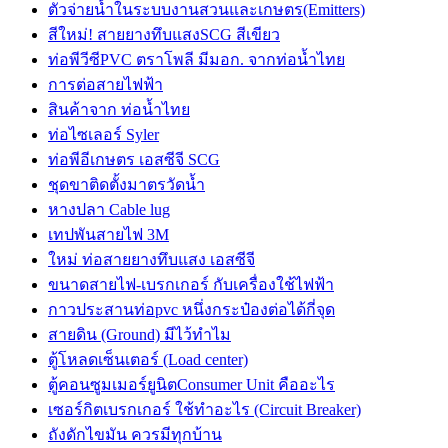
ตัวจ่ายน้ำในระบบงานสวนและเกษตร(Emitters)
สีใหม่! สายยางทึบแสงSCG สีเขียว
ท่อพีวีซีPVC ตราโพลี มีมอก. จากท่อน้ำไทย
การต่อสายไฟฟ้า
สินค้าจาก ท่อน้ำไทย
ท่อไซเลอร์ Syler
ท่อพีอีเกษตร เอสซีจี SCG
ชุดขาติดตั้งมาตรวัดน้ำ
หางปลา Cable lug
เทปพันสายไฟ 3M
ใหม่ ท่อสายยางทึบแสง เอสซีจี
ขนาดสายไฟ-เบรกเกอร์ กับเครื่องใช้ไฟฟ้า
กาวประสานท่อpvc หนึ่งกระป๋องต่อได้กี่จุด
สายดิน (Ground) มีไว้ทำไม
ตู้โหลดเซ็นเตอร์ (Load center)
ตู้คอนซูมเมอร์ยูนิตConsumer Unit คืออะไร
เซอร์กิตเบรกเกอร์ ใช้ทำอะไร (Circuit Breaker)
ถังดักไขมัน ควรมีทุกบ้าน