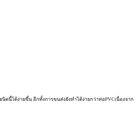
ดนี้ได้ง่ายขึ้น อีกทั้งการขนส่งยังทำได้ง่ายกว่าท่อPVCเนื่องจาก