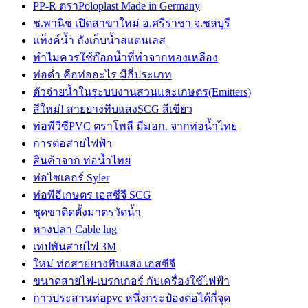
PP-R ตราPoloplast Made in Germany
ช.พานิช เปิดสาขาใหม่ อ.ศรีราชา จ.ชลบุรี
แท็งค์น้ำ ถังเก็บน้ำสแตนเลส
ทำไมควรใช้ก๊อกน้ำที่ทำจากทองเหลือง
ท่อดำ คือท่ออะไร มีกี่ประเภท
ตัวจ่ายน้ำในระบบงานสวนและเกษตร(Emitters)
สีใหม่! สายยางทึบแสงSCG สีเขียว
ท่อพีวีซีPVC ตราโพลี มีมอก. จากท่อน้ำไทย
การต่อสายไฟฟ้า
สินค้าจาก ท่อน้ำไทย
ท่อไซเลอร์ Syler
ท่อพีอีเกษตร เอสซีจี SCG
ชุดขาติดตั้งมาตรวัดน้ำ
หางปลา Cable lug
เทปพันสายไฟ 3M
ใหม่ ท่อสายยางทึบแสง เอสซีจี
ขนาดสายไฟ-เบรกเกอร์ กับเครื่องใช้ไฟฟ้า
กาวประสานท่อpvc หนึ่งกระป๋องต่อได้กี่จุด