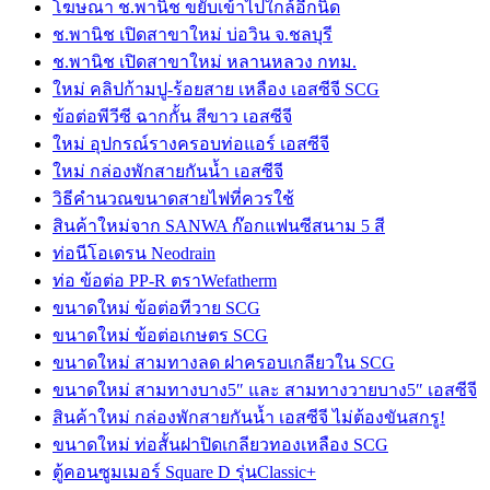
โฆษณา ช.พานิช ขยับเข้าไปใกล้อีกนิด
ช.พานิช เปิดสาขาใหม่ บ่อวิน จ.ชลบุรี
ช.พานิช เปิดสาขาใหม่ หลานหลวง กทม.
ใหม่ คลิปก้ามปู-ร้อยสาย เหลือง เอสซีจี SCG
ข้อต่อพีวีซี ฉากกั้น สีขาว เอสซีจี
ใหม่ อุปกรณ์รางครอบท่อแอร์ เอสซีจี
ใหม่ กล่องพักสายกันน้ำ เอสซีจี
วิธีคำนวณขนาดสายไฟที่ควรใช้
สินค้าใหม่จาก SANWA ก๊อกแฟนซีสนาม 5 สี
ท่อนีโอเดรน Neodrain
ท่อ ข้อต่อ PP-R ตราWefatherm
ขนาดใหม่ ข้อต่อทีวาย SCG
ขนาดใหม่ ข้อต่อเกษตร SCG
ขนาดใหม่ สามทางลด ฝาครอบเกลียวใน SCG
ขนาดใหม่ สามทางบาง5″ และ สามทางวายบาง5″ เอสซีจี
สินค้าใหม่ กล่องพักสายกันน้ำ เอสซีจี ไม่ต้องขันสกรู!
ขนาดใหม่ ท่อสั้นฝาปิดเกลียวทองเหลือง SCG
ตู้คอนซูมเมอร์ Square D รุ่นClassic+