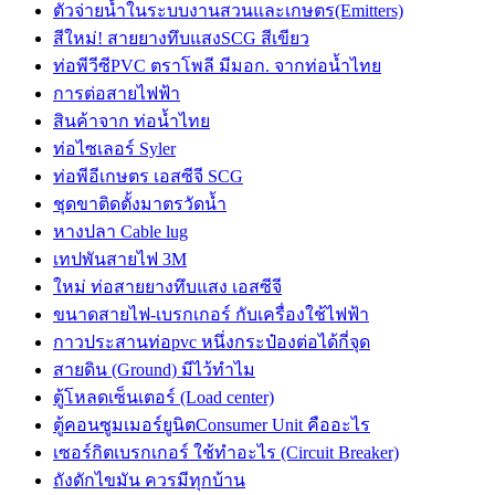
ตัวจ่ายน้ำในระบบงานสวนและเกษตร(Emitters)
สีใหม่! สายยางทึบแสงSCG สีเขียว
ท่อพีวีซีPVC ตราโพลี มีมอก. จากท่อน้ำไทย
การต่อสายไฟฟ้า
สินค้าจาก ท่อน้ำไทย
ท่อไซเลอร์ Syler
ท่อพีอีเกษตร เอสซีจี SCG
ชุดขาติดตั้งมาตรวัดน้ำ
หางปลา Cable lug
เทปพันสายไฟ 3M
ใหม่ ท่อสายยางทึบแสง เอสซีจี
ขนาดสายไฟ-เบรกเกอร์ กับเครื่องใช้ไฟฟ้า
กาวประสานท่อpvc หนึ่งกระป๋องต่อได้กี่จุด
สายดิน (Ground) มีไว้ทำไม
ตู้โหลดเซ็นเตอร์ (Load center)
ตู้คอนซูมเมอร์ยูนิตConsumer Unit คืออะไร
เซอร์กิตเบรกเกอร์ ใช้ทำอะไร (Circuit Breaker)
ถังดักไขมัน ควรมีทุกบ้าน