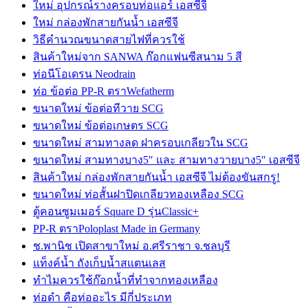
ใหม่ อุปกรณ์รางครอบท่อแอร์ เอสซีจี
ใหม่ กล่องพักสายกันน้ำ เอสซีจี
วิธีคำนวณขนาดสายไฟที่ควรใช้
สินค้าใหม่จาก SANWA ก๊อกแฟนซีสนาม 5 สี
ท่อนีโอเดรน Neodrain
ท่อ ข้อต่อ PP-R ตราWefatherm
ขนาดใหม่ ข้อต่อทีวาย SCG
ขนาดใหม่ ข้อต่อเกษตร SCG
ขนาดใหม่ สามทางลด ฝาครอบเกลียวใน SCG
ขนาดใหม่ สามทางบาง5″ และ สามทางวายบาง5″ เอสซีจี
สินค้าใหม่ กล่องพักสายกันน้ำ เอสซีจี ไม่ต้องขันสกรู!
ขนาดใหม่ ท่อสั้นฝาปิดเกลียวทองเหลือง SCG
ตู้คอนซูมเมอร์ Square D รุ่นClassic+
PP-R ตราPoloplast Made in Germany
ช.พานิช เปิดสาขาใหม่ อ.ศรีราชา จ.ชลบุรี
แท็งค์น้ำ ถังเก็บน้ำสแตนเลส
ทำไมควรใช้ก๊อกน้ำที่ทำจากทองเหลือง
ท่อดำ คือท่ออะไร มีกี่ประเภท