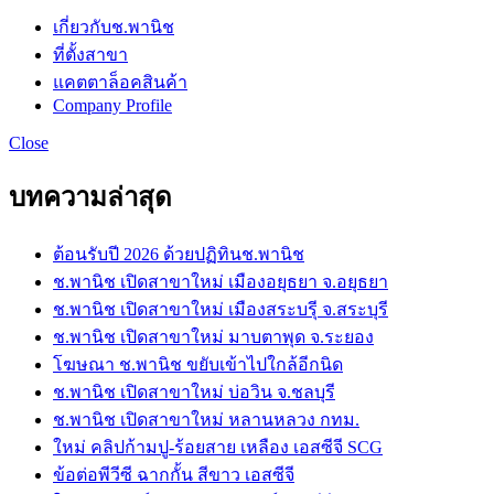
เกี่ยวกับช.พานิช
ที่ตั้งสาขา
แคตตาล็อคสินค้า
Company Profile
Close
บทความล่าสุด
ต้อนรับปี 2026 ด้วยปฏิทินช.พานิช
ช.พานิช เปิดสาขาใหม่ เมืองอยุธยา จ.อยุธยา
ช.พานิช เปิดสาขาใหม่ เมืองสระบรุี จ.สระบุรี
ช.พานิช เปิดสาขาใหม่ มาบตาพุด จ.ระยอง
โฆษณา ช.พานิช ขยับเข้าไปใกล้อีกนิด
ช.พานิช เปิดสาขาใหม่ บ่อวิน จ.ชลบุรี
ช.พานิช เปิดสาขาใหม่ หลานหลวง กทม.
ใหม่ คลิปก้ามปู-ร้อยสาย เหลือง เอสซีจี SCG
ข้อต่อพีวีซี ฉากกั้น สีขาว เอสซีจี