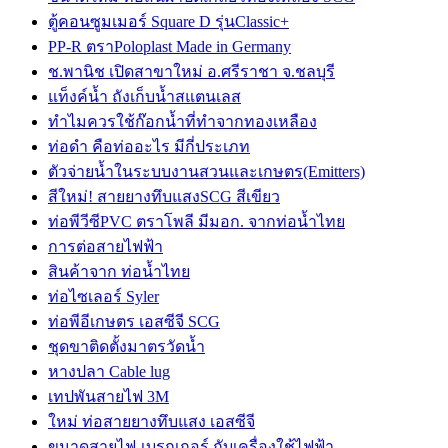
ตู้คอนซูมเมอร์ Square D รุ่นClassic+
PP-R ตราPoloplast Made in Germany
ช.พานิช เปิดสาขาใหม่ อ.ศรีราชา จ.ชลบุรี
แท็งค์น้ำ ถังเก็บน้ำสแตนเลส
ทำไมควรใช้ก๊อกน้ำที่ทำจากทองเหลือง
ท่อดำ คือท่ออะไร มีกี่ประเภท
ตัวจ่ายน้ำในระบบงานสวนและเกษตร(Emitters)
สีใหม่! สายยางทึบแสงSCG สีเขียว
ท่อพีวีซีPVC ตราโพลี มีมอก. จากท่อน้ำไทย
การต่อสายไฟฟ้า
สินค้าจาก ท่อน้ำไทย
ท่อไซเลอร์ Syler
ท่อพีอีเกษตร เอสซีจี SCG
ชุดขาติดตั้งมาตรวัดน้ำ
หางปลา Cable lug
เทปพันสายไฟ 3M
ใหม่ ท่อสายยางทึบแสง เอสซีจี
ขนาดสายไฟ-เบรกเกอร์ กับเครื่องใช้ไฟฟ้า