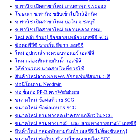
ช.พานิช เปิดสาขาใหม่ มาบตาพุด จ.ระยอง
โฆษณา ช.พานิช ขยับเข้าไปใกล้อีกนิด
ช.พานิช เปิดสาขาใหม่ บ่อวิน จ.ชลบุรี
ช.พานิช เปิดสาขาใหม่ หลานหลวง กทม.
ใหม่ คลิปก้ามปู-ร้อยสาย เหลือง เอสซีจี SCG
ข้อต่อพีวีซี ฉากกั้น สีขาว เอสซีจี
ใหม่ อุปกรณ์รางครอบท่อแอร์ เอสซีจี
ใหม่ กล่องพักสายกันน้ำ เอสซีจี
วิธีคำนวณขนาดสายไฟที่ควรใช้
สินค้าใหม่จาก SANWA ก๊อกแฟนซีสนาม 5 สี
ท่อนีโอเดรน Neodrain
ท่อ ข้อต่อ PP-R ตราWefatherm
ขนาดใหม่ ข้อต่อทีวาย SCG
ขนาดใหม่ ข้อต่อเกษตร SCG
ขนาดใหม่ สามทางลด ฝาครอบเกลียวใน SCG
ขนาดใหม่ สามทางบาง5″ และ สามทางวายบาง5″ เอสซีจี
สินค้าใหม่ กล่องพักสายกันน้ำ เอสซีจี ไม่ต้องขันสกรู!
ขนาดใหม่ ท่อสั้นฝาปิดเกลียวทองเหลือง SCG