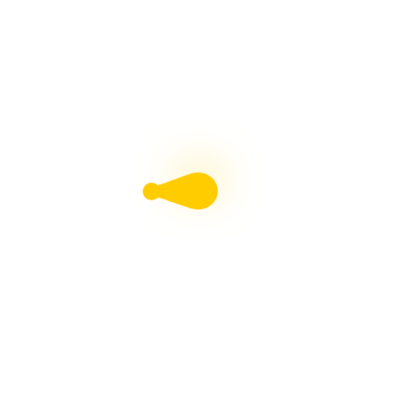
ขนาดใหม่ ข้อต่อทีวาย SCG
ขนาดใหม่ ข้อต่อเกษตร SCG
ขนาดใหม่ สามทางลด ฝาครอบเกลียวใน SCG
ขนาดใหม่ สามทางบาง5″ และ สามทางวายบาง5″ เอสซีจี
สินค้าใหม่ กล่องพักสายกันน้ำ เอสซีจี ไม่ต้องขันสกรู!
ขนาดใหม่ ท่อสั้นฝาปิดเกลียวทองเหลือง SCG
ตู้คอนซูมเมอร์ Square D รุ่นClassic+
PP-R ตราPoloplast Made in Germany