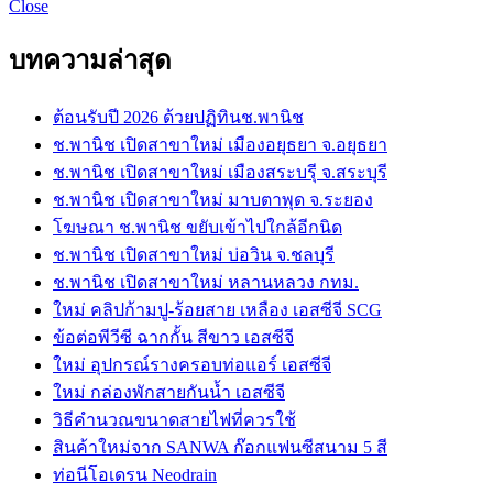
Close
บทความล่าสุด
ต้อนรับปี 2026 ด้วยปฏิทินช.พานิช
ช.พานิช เปิดสาขาใหม่ เมืองอยุธยา จ.อยุธยา
ช.พานิช เปิดสาขาใหม่ เมืองสระบรุี จ.สระบุรี
ช.พานิช เปิดสาขาใหม่ มาบตาพุด จ.ระยอง
โฆษณา ช.พานิช ขยับเข้าไปใกล้อีกนิด
ช.พานิช เปิดสาขาใหม่ บ่อวิน จ.ชลบุรี
ช.พานิช เปิดสาขาใหม่ หลานหลวง กทม.
ใหม่ คลิปก้ามปู-ร้อยสาย เหลือง เอสซีจี SCG
ข้อต่อพีวีซี ฉากกั้น สีขาว เอสซีจี
ใหม่ อุปกรณ์รางครอบท่อแอร์ เอสซีจี
ใหม่ กล่องพักสายกันน้ำ เอสซีจี
วิธีคำนวณขนาดสายไฟที่ควรใช้
สินค้าใหม่จาก SANWA ก๊อกแฟนซีสนาม 5 สี
ท่อนีโอเดรน Neodrain