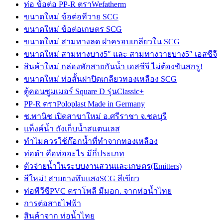
ท่อ ข้อต่อ PP-R ตราWefatherm
ขนาดใหม่ ข้อต่อทีวาย SCG
ขนาดใหม่ ข้อต่อเกษตร SCG
ขนาดใหม่ สามทางลด ฝาครอบเกลียวใน SCG
ขนาดใหม่ สามทางบาง5″ และ สามทางวายบาง5″ เอสซีจี
สินค้าใหม่ กล่องพักสายกันน้ำ เอสซีจี ไม่ต้องขันสกรู!
ขนาดใหม่ ท่อสั้นฝาปิดเกลียวทองเหลือง SCG
ตู้คอนซูมเมอร์ Square D รุ่นClassic+
PP-R ตราPoloplast Made in Germany
ช.พานิช เปิดสาขาใหม่ อ.ศรีราชา จ.ชลบุรี
แท็งค์น้ำ ถังเก็บน้ำสแตนเลส
ทำไมควรใช้ก๊อกน้ำที่ทำจากทองเหลือง
ท่อดำ คือท่ออะไร มีกี่ประเภท
ตัวจ่ายน้ำในระบบงานสวนและเกษตร(Emitters)
สีใหม่! สายยางทึบแสงSCG สีเขียว
ท่อพีวีซีPVC ตราโพลี มีมอก. จากท่อน้ำไทย
การต่อสายไฟฟ้า
สินค้าจาก ท่อน้ำไทย