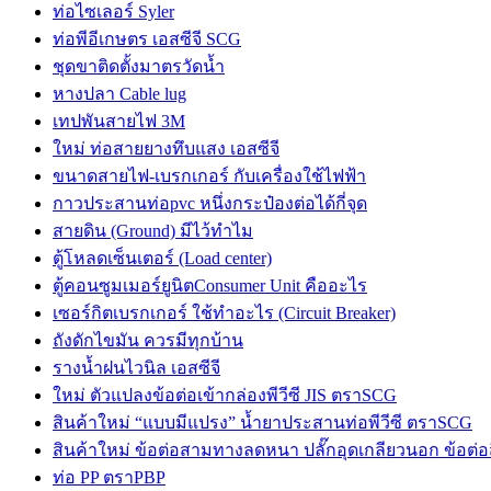
ท่อไซเลอร์ Syler
ท่อพีอีเกษตร เอสซีจี SCG
ชุดขาติดตั้งมาตรวัดน้ำ
หางปลา Cable lug
เทปพันสายไฟ 3M
ใหม่ ท่อสายยางทึบแสง เอสซีจี
ขนาดสายไฟ-เบรกเกอร์ กับเครื่องใช้ไฟฟ้า
กาวประสานท่อpvc หนึ่งกระป๋องต่อได้กี่จุด
สายดิน (Ground) มีไว้ทำไม
ตู้โหลดเซ็นเตอร์ (Load center)
ตู้คอนซูมเมอร์ยูนิตConsumer Unit คืออะไร
เซอร์กิตเบรกเกอร์ ใช้ทำอะไร (Circuit Breaker)
ถังดักไขมัน ควรมีทุกบ้าน
รางน้ำฝนไวนิล เอสซีจี
ใหม่ ตัวแปลงข้อต่อเข้ากล่องพีวีซี JIS ตราSCG
สินค้าใหม่ “แบบมีแปรง” น้ำยาประสานท่อพีวีซี ตราSCG
สินค้าใหม่ ข้อต่อสามทางลดหนา ปลั๊กอุดเกลียวนอก ข้อต่อ
ท่อ PP ตราPBP