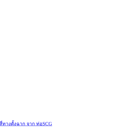
สี่ทางตั้งฉาก จาก ท่อSCG