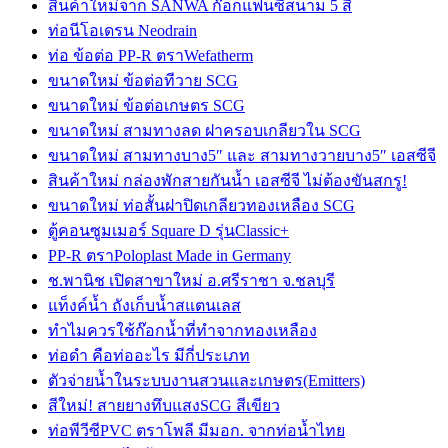
สินค้าใหม่จาก SANWA ก๊อกแฟนซีสนาม 5 สี
ท่อนีโอเดรน Neodrain
ท่อ ข้อต่อ PP-R ตราWefatherm
ขนาดใหม่ ข้อต่อทีวาย SCG
ขนาดใหม่ ข้อต่อเกษตร SCG
ขนาดใหม่ สามทางลด ฝาครอบเกลียวใน SCG
ขนาดใหม่ สามทางบาง5″ และ สามทางวายบาง5″ เอสซีจี
สินค้าใหม่ กล่องพักสายกันน้ำ เอสซีจี ไม่ต้องขันสกรู!
ขนาดใหม่ ท่อสั้นฝาปิดเกลียวทองเหลือง SCG
ตู้คอนซูมเมอร์ Square D รุ่นClassic+
PP-R ตราPoloplast Made in Germany
ช.พานิช เปิดสาขาใหม่ อ.ศรีราชา จ.ชลบุรี
แท็งค์น้ำ ถังเก็บน้ำสแตนเลส
ทำไมควรใช้ก๊อกน้ำที่ทำจากทองเหลือง
ท่อดำ คือท่ออะไร มีกี่ประเภท
ตัวจ่ายน้ำในระบบงานสวนและเกษตร(Emitters)
สีใหม่! สายยางทึบแสงSCG สีเขียว
ท่อพีวีซีPVC ตราโพลี มีมอก. จากท่อน้ำไทย