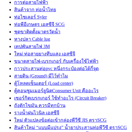
การต่อสายไฟฟ้า
สินค้าจาก ท่อน้ำไทย
ท่อไซเลอร์ Syler
ท่อพีอีเกษตร เอสซีจี SCG
ชุดขาติดตั้งมาตรวัดน้ำ
หางปลา Cable lug
เทปพันสายไฟ 3M
ใหม่ ท่อสายยางทึบแสง เอสซีจี
ขนาดสายไฟ-เบรกเกอร์ กับเครื่องใช้ไฟฟ้า
กาวประสานท่อpvc หนึ่งกระป๋องต่อได้กี่จุด
สายดิน (Ground) มีไว้ทำไม
ตู้โหลดเซ็นเตอร์ (Load center)
ตู้คอนซูมเมอร์ยูนิตConsumer Unit คืออะไร
เซอร์กิตเบรกเกอร์ ใช้ทำอะไร (Circuit Breaker)
ถังดักไขมัน ควรมีทุกบ้าน
รางน้ำฝนไวนิล เอสซีจี
ใหม่ ตัวแปลงข้อต่อเข้ากล่องพีวีซี JIS ตราSCG
สินค้าใหม่ “แบบมีแปรง” น้ำยาประสานท่อพีวีซี ตราSCG