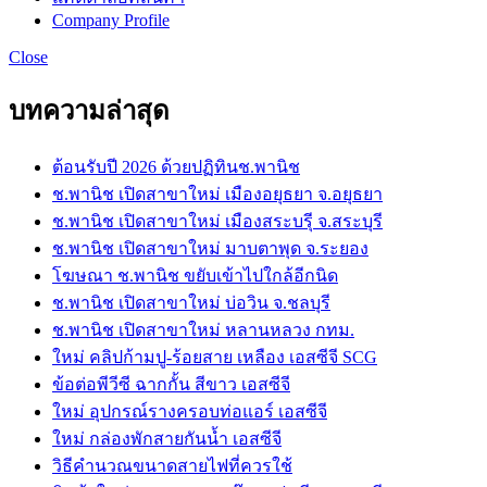
Company Profile
Close
บทความล่าสุด
ต้อนรับปี 2026 ด้วยปฏิทินช.พานิช
ช.พานิช เปิดสาขาใหม่ เมืองอยุธยา จ.อยุธยา
ช.พานิช เปิดสาขาใหม่ เมืองสระบรุี จ.สระบุรี
ช.พานิช เปิดสาขาใหม่ มาบตาพุด จ.ระยอง
โฆษณา ช.พานิช ขยับเข้าไปใกล้อีกนิด
ช.พานิช เปิดสาขาใหม่ บ่อวิน จ.ชลบุรี
ช.พานิช เปิดสาขาใหม่ หลานหลวง กทม.
ใหม่ คลิปก้ามปู-ร้อยสาย เหลือง เอสซีจี SCG
ข้อต่อพีวีซี ฉากกั้น สีขาว เอสซีจี
ใหม่ อุปกรณ์รางครอบท่อแอร์ เอสซีจี
ใหม่ กล่องพักสายกันน้ำ เอสซีจี
วิธีคำนวณขนาดสายไฟที่ควรใช้