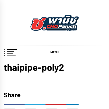
Skip
to
content
ช.พานิช
เชี่ยวชาญ ฉับไว จบชัวร์
CHOPANICH
MENU
thaipipe-poly2
Share