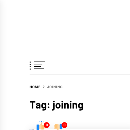
Skip
to
content
ช.พา
เชี่ยวชาญ ฉับไว จบชัวร์
HOME
JOINING
Tag:
joining
0
0