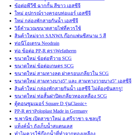
ข้อต่อพีวีซี ฉากกั้น สีขาว เอสซีจี
ใหม่ อุปกรณ์รางครอบท่อแอร์ เอสซีจี
ใหม่ กล่องพักสายกันน้ำ เอสซีจี
วิธีคำนวณขนาดสายไฟที่ควรใช้
สินค้าใหม่จาก SANWA ก๊อกแฟนซีสนาม 5 สี
ท่อนีโอเดรน Neodrain
ท่อ ข้อต่อ PP-R ตราWefatherm
ขนาดใหม่ ข้อต่อทีวาย SCG
ขนาดใหม่ ข้อต่อเกษตร SCG
ขนาดใหม่ สามทางลด ฝาครอบเกลียวใน SCG
ขนาดใหม่ สามทางบาง5″ และ สามทางวายบาง5″ เอสซีจี
สินค้าใหม่ กล่องพักสายกันน้ำ เอสซีจี ไม่ต้องขันสกรู!
ขนาดใหม่ ท่อสั้นฝาปิดเกลียวทองเหลือง SCG
ตู้คอนซูมเมอร์ Square D รุ่นClassic+
PP-R ตราPoloplast Made in Germany
ช.พานิช เปิดสาขาใหม่ อ.ศรีราชา จ.ชลบุรี
แท็งค์น้ำ ถังเก็บน้ำสแตนเลส
ทำไมควรใช้ก๊อกน้ำที่ทำจากทองเหลือง