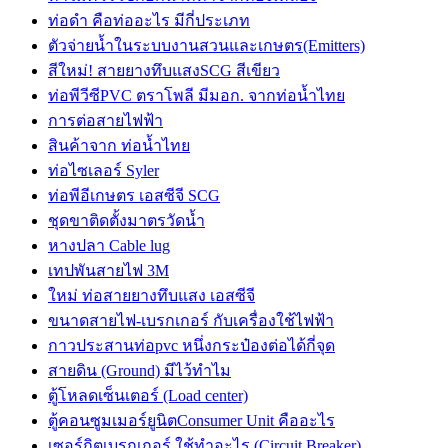
ท่อดำ คือท่ออะไร มีกี่ประเภท
ตัวจ่ายน้ำในระบบงานสวนและเกษตร(Emitters)
สีใหม่! สายยางทึบแสงSCG สีเขียว
ท่อพีวีซีPVC ตราโพลี มีมอก. จากท่อน้ำไทย
การต่อสายไฟฟ้า
สินค้าจาก ท่อน้ำไทย
ท่อไซเลอร์ Syler
ท่อพีอีเกษตร เอสซีจี SCG
ชุดขาติดตั้งมาตรวัดน้ำ
หางปลา Cable lug
เทปพันสายไฟ 3M
ใหม่ ท่อสายยางทึบแสง เอสซีจี
ขนาดสายไฟ-เบรกเกอร์ กับเครื่องใช้ไฟฟ้า
กาวประสานท่อpvc หนึ่งกระป๋องต่อได้กี่จุด
สายดิน (Ground) มีไว้ทำไม
ตู้โหลดเซ็นเตอร์ (Load center)
ตู้คอนซูมเมอร์ยูนิตConsumer Unit คืออะไร
เซอร์กิตเบรกเกอร์ ใช้ทำอะไร (Circuit Breaker)