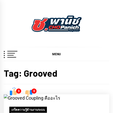
Skip
to
content
ช.พานิช
เชี่ยวชาญ ฉับไว จบชัวร์
CHOPANICH
MENU
Tag:
Grooved
0
0
เกร็ดความรู้ด้านงานระบบ