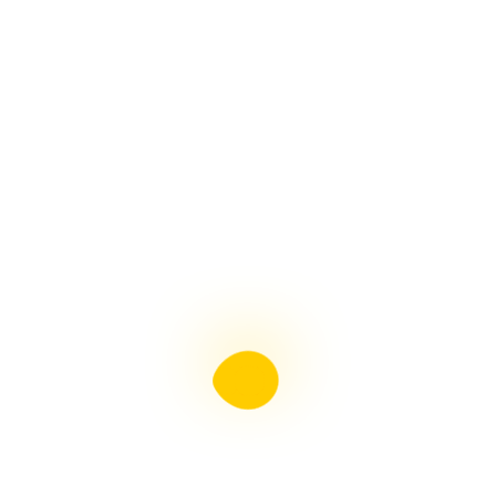
ใหม่ กล่องพักสายกันน้ำ เอสซีจี
วิธีคำนวณขนาดสายไฟที่ควรใช้
สินค้าใหม่จาก SANWA ก๊อกแฟนซีสนาม 5 สี
ท่อนีโอเดรน Neodrain
ท่อ ข้อต่อ PP-R ตราWefatherm
ขนาดใหม่ ข้อต่อทีวาย SCG
ขนาดใหม่ ข้อต่อเกษตร SCG
ขนาดใหม่ สามทางลด ฝาครอบเกลียวใน SCG