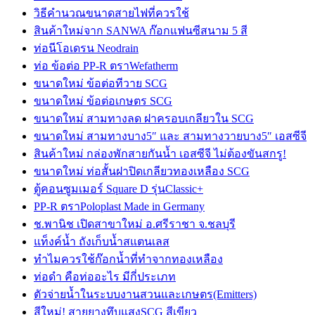
วิธีคำนวณขนาดสายไฟที่ควรใช้
สินค้าใหม่จาก SANWA ก๊อกแฟนซีสนาม 5 สี
ท่อนีโอเดรน Neodrain
ท่อ ข้อต่อ PP-R ตราWefatherm
ขนาดใหม่ ข้อต่อทีวาย SCG
ขนาดใหม่ ข้อต่อเกษตร SCG
ขนาดใหม่ สามทางลด ฝาครอบเกลียวใน SCG
ขนาดใหม่ สามทางบาง5″ และ สามทางวายบาง5″ เอสซีจี
สินค้าใหม่ กล่องพักสายกันน้ำ เอสซีจี ไม่ต้องขันสกรู!
ขนาดใหม่ ท่อสั้นฝาปิดเกลียวทองเหลือง SCG
ตู้คอนซูมเมอร์ Square D รุ่นClassic+
PP-R ตราPoloplast Made in Germany
ช.พานิช เปิดสาขาใหม่ อ.ศรีราชา จ.ชลบุรี
แท็งค์น้ำ ถังเก็บน้ำสแตนเลส
ทำไมควรใช้ก๊อกน้ำที่ทำจากทองเหลือง
ท่อดำ คือท่ออะไร มีกี่ประเภท
ตัวจ่ายน้ำในระบบงานสวนและเกษตร(Emitters)
สีใหม่! สายยางทึบแสงSCG สีเขียว