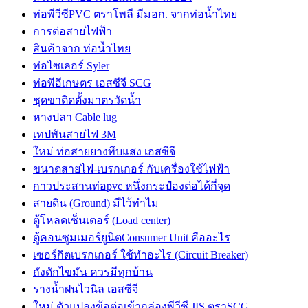
ท่อพีวีซีPVC ตราโพลี มีมอก. จากท่อน้ำไทย
การต่อสายไฟฟ้า
สินค้าจาก ท่อน้ำไทย
ท่อไซเลอร์ Syler
ท่อพีอีเกษตร เอสซีจี SCG
ชุดขาติดตั้งมาตรวัดน้ำ
หางปลา Cable lug
เทปพันสายไฟ 3M
ใหม่ ท่อสายยางทึบแสง เอสซีจี
ขนาดสายไฟ-เบรกเกอร์ กับเครื่องใช้ไฟฟ้า
กาวประสานท่อpvc หนึ่งกระป๋องต่อได้กี่จุด
สายดิน (Ground) มีไว้ทำไม
ตู้โหลดเซ็นเตอร์ (Load center)
ตู้คอนซูมเมอร์ยูนิตConsumer Unit คืออะไร
เซอร์กิตเบรกเกอร์ ใช้ทำอะไร (Circuit Breaker)
ถังดักไขมัน ควรมีทุกบ้าน
รางน้ำฝนไวนิล เอสซีจี
ใหม่ ตัวแปลงข้อต่อเข้ากล่องพีวีซี JIS ตราSCG