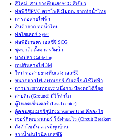
สีใหม่! สายยางทึบแสงSCG สีเขียว
ท่อพีวีซีPVC ตราโพลี มีมอก. จากท่อน้ำไทย
การต่อสายไฟฟ้า
สินค้าจาก ท่อน้ำไทย
ท่อไซเลอร์ Syler
ท่อพีอีเกษตร เอสซีจี SCG
ชุดขาติดตั้งมาตรวัดน้ำ
หางปลา Cable lug
เทปพันสายไฟ 3M
ใหม่ ท่อสายยางทึบแสง เอสซีจี
ขนาดสายไฟ-เบรกเกอร์ กับเครื่องใช้ไฟฟ้า
กาวประสานท่อpvc หนึ่งกระป๋องต่อได้กี่จุด
สายดิน (Ground) มีไว้ทำไม
ตู้โหลดเซ็นเตอร์ (Load center)
ตู้คอนซูมเมอร์ยูนิตConsumer Unit คืออะไร
เซอร์กิตเบรกเกอร์ ใช้ทำอะไร (Circuit Breaker)
ถังดักไขมัน ควรมีทุกบ้าน
รางน้ำฝนไวนิล เอสซีจี