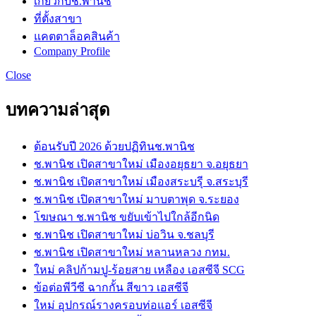
เกี่ยวกับช.พานิช
ที่ตั้งสาขา
แคตตาล็อคสินค้า
Company Profile
Close
บทความล่าสุด
ต้อนรับปี 2026 ด้วยปฏิทินช.พานิช
ช.พานิช เปิดสาขาใหม่ เมืองอยุธยา จ.อยุธยา
ช.พานิช เปิดสาขาใหม่ เมืองสระบรุี จ.สระบุรี
ช.พานิช เปิดสาขาใหม่ มาบตาพุด จ.ระยอง
โฆษณา ช.พานิช ขยับเข้าไปใกล้อีกนิด
ช.พานิช เปิดสาขาใหม่ บ่อวิน จ.ชลบุรี
ช.พานิช เปิดสาขาใหม่ หลานหลวง กทม.
ใหม่ คลิปก้ามปู-ร้อยสาย เหลือง เอสซีจี SCG
ข้อต่อพีวีซี ฉากกั้น สีขาว เอสซีจี
ใหม่ อุปกรณ์รางครอบท่อแอร์ เอสซีจี