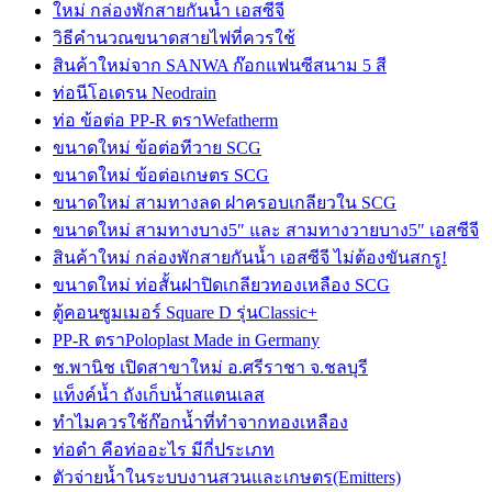
ใหม่ กล่องพักสายกันน้ำ เอสซีจี
วิธีคำนวณขนาดสายไฟที่ควรใช้
สินค้าใหม่จาก SANWA ก๊อกแฟนซีสนาม 5 สี
ท่อนีโอเดรน Neodrain
ท่อ ข้อต่อ PP-R ตราWefatherm
ขนาดใหม่ ข้อต่อทีวาย SCG
ขนาดใหม่ ข้อต่อเกษตร SCG
ขนาดใหม่ สามทางลด ฝาครอบเกลียวใน SCG
ขนาดใหม่ สามทางบาง5″ และ สามทางวายบาง5″ เอสซีจี
สินค้าใหม่ กล่องพักสายกันน้ำ เอสซีจี ไม่ต้องขันสกรู!
ขนาดใหม่ ท่อสั้นฝาปิดเกลียวทองเหลือง SCG
ตู้คอนซูมเมอร์ Square D รุ่นClassic+
PP-R ตราPoloplast Made in Germany
ช.พานิช เปิดสาขาใหม่ อ.ศรีราชา จ.ชลบุรี
แท็งค์น้ำ ถังเก็บน้ำสแตนเลส
ทำไมควรใช้ก๊อกน้ำที่ทำจากทองเหลือง
ท่อดำ คือท่ออะไร มีกี่ประเภท
ตัวจ่ายน้ำในระบบงานสวนและเกษตร(Emitters)