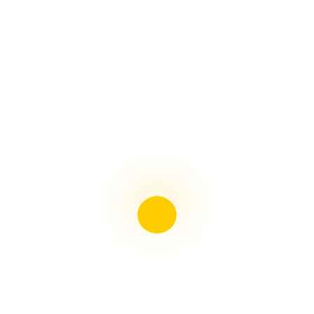
โฆษณา ช.พานิช ขยับเข้าไปใกล้อีกนิด
ช.พานิช เปิดสาขาใหม่ บ่อวิน จ.ชลบุรี
ช.พานิช เปิดสาขาใหม่ หลานหลวง กทม.
ใหม่ คลิปก้ามปู-ร้อยสาย เหลือง เอสซีจี SCG
ข้อต่อพีวีซี ฉากกั้น สีขาว เอสซีจี
ใหม่ อุปกรณ์รางครอบท่อแอร์ เอสซีจี
ใหม่ กล่องพักสายกันน้ำ เอสซีจี
วิธีคำนวณขนาดสายไฟที่ควรใช้