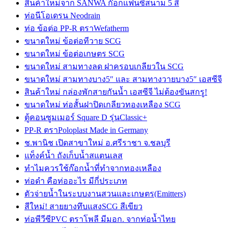
สินค้าใหม่จาก SANWA ก๊อกแฟนซีสนาม 5 สี
ท่อนีโอเดรน Neodrain
ท่อ ข้อต่อ PP-R ตราWefatherm
ขนาดใหม่ ข้อต่อทีวาย SCG
ขนาดใหม่ ข้อต่อเกษตร SCG
ขนาดใหม่ สามทางลด ฝาครอบเกลียวใน SCG
ขนาดใหม่ สามทางบาง5″ และ สามทางวายบาง5″ เอสซีจี
สินค้าใหม่ กล่องพักสายกันน้ำ เอสซีจี ไม่ต้องขันสกรู!
ขนาดใหม่ ท่อสั้นฝาปิดเกลียวทองเหลือง SCG
ตู้คอนซูมเมอร์ Square D รุ่นClassic+
PP-R ตราPoloplast Made in Germany
ช.พานิช เปิดสาขาใหม่ อ.ศรีราชา จ.ชลบุรี
แท็งค์น้ำ ถังเก็บน้ำสแตนเลส
ทำไมควรใช้ก๊อกน้ำที่ทำจากทองเหลือง
ท่อดำ คือท่ออะไร มีกี่ประเภท
ตัวจ่ายน้ำในระบบงานสวนและเกษตร(Emitters)
สีใหม่! สายยางทึบแสงSCG สีเขียว
ท่อพีวีซีPVC ตราโพลี มีมอก. จากท่อน้ำไทย