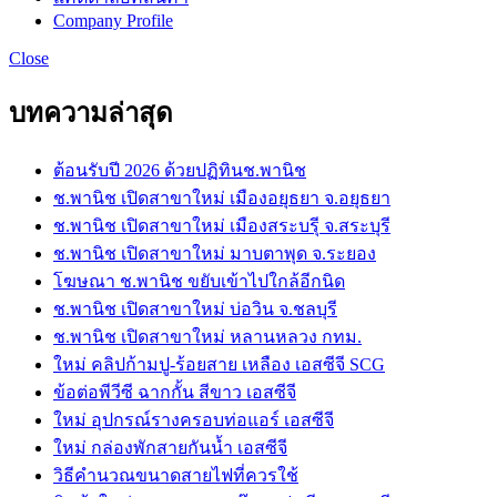
Company Profile
Close
บทความล่าสุด
ต้อนรับปี 2026 ด้วยปฏิทินช.พานิช
ช.พานิช เปิดสาขาใหม่ เมืองอยุธยา จ.อยุธยา
ช.พานิช เปิดสาขาใหม่ เมืองสระบรุี จ.สระบุรี
ช.พานิช เปิดสาขาใหม่ มาบตาพุด จ.ระยอง
โฆษณา ช.พานิช ขยับเข้าไปใกล้อีกนิด
ช.พานิช เปิดสาขาใหม่ บ่อวิน จ.ชลบุรี
ช.พานิช เปิดสาขาใหม่ หลานหลวง กทม.
ใหม่ คลิปก้ามปู-ร้อยสาย เหลือง เอสซีจี SCG
ข้อต่อพีวีซี ฉากกั้น สีขาว เอสซีจี
ใหม่ อุปกรณ์รางครอบท่อแอร์ เอสซีจี
ใหม่ กล่องพักสายกันน้ำ เอสซีจี
วิธีคำนวณขนาดสายไฟที่ควรใช้