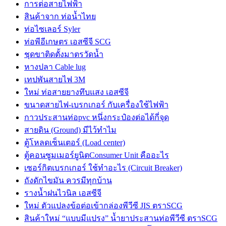
การต่อสายไฟฟ้า
สินค้าจาก ท่อน้ำไทย
ท่อไซเลอร์ Syler
ท่อพีอีเกษตร เอสซีจี SCG
ชุดขาติดตั้งมาตรวัดน้ำ
หางปลา Cable lug
เทปพันสายไฟ 3M
ใหม่ ท่อสายยางทึบแสง เอสซีจี
ขนาดสายไฟ-เบรกเกอร์ กับเครื่องใช้ไฟฟ้า
กาวประสานท่อpvc หนึ่งกระป๋องต่อได้กี่จุด
สายดิน (Ground) มีไว้ทำไม
ตู้โหลดเซ็นเตอร์ (Load center)
ตู้คอนซูมเมอร์ยูนิตConsumer Unit คืออะไร
เซอร์กิตเบรกเกอร์ ใช้ทำอะไร (Circuit Breaker)
ถังดักไขมัน ควรมีทุกบ้าน
รางน้ำฝนไวนิล เอสซีจี
ใหม่ ตัวแปลงข้อต่อเข้ากล่องพีวีซี JIS ตราSCG
สินค้าใหม่ “แบบมีแปรง” น้ำยาประสานท่อพีวีซี ตราSCG