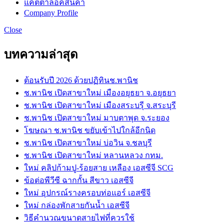
แคตตาล็อคสินค้า
Company Profile
Close
บทความล่าสุด
ต้อนรับปี 2026 ด้วยปฏิทินช.พานิช
ช.พานิช เปิดสาขาใหม่ เมืองอยุธยา จ.อยุธยา
ช.พานิช เปิดสาขาใหม่ เมืองสระบรุี จ.สระบุรี
ช.พานิช เปิดสาขาใหม่ มาบตาพุด จ.ระยอง
โฆษณา ช.พานิช ขยับเข้าไปใกล้อีกนิด
ช.พานิช เปิดสาขาใหม่ บ่อวิน จ.ชลบุรี
ช.พานิช เปิดสาขาใหม่ หลานหลวง กทม.
ใหม่ คลิปก้ามปู-ร้อยสาย เหลือง เอสซีจี SCG
ข้อต่อพีวีซี ฉากกั้น สีขาว เอสซีจี
ใหม่ อุปกรณ์รางครอบท่อแอร์ เอสซีจี
ใหม่ กล่องพักสายกันน้ำ เอสซีจี
วิธีคำนวณขนาดสายไฟที่ควรใช้