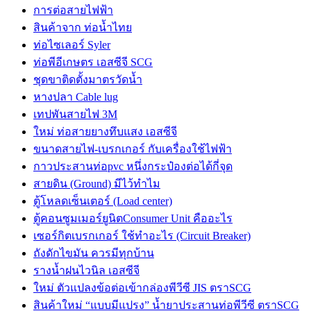
การต่อสายไฟฟ้า
สินค้าจาก ท่อน้ำไทย
ท่อไซเลอร์ Syler
ท่อพีอีเกษตร เอสซีจี SCG
ชุดขาติดตั้งมาตรวัดน้ำ
หางปลา Cable lug
เทปพันสายไฟ 3M
ใหม่ ท่อสายยางทึบแสง เอสซีจี
ขนาดสายไฟ-เบรกเกอร์ กับเครื่องใช้ไฟฟ้า
กาวประสานท่อpvc หนึ่งกระป๋องต่อได้กี่จุด
สายดิน (Ground) มีไว้ทำไม
ตู้โหลดเซ็นเตอร์ (Load center)
ตู้คอนซูมเมอร์ยูนิตConsumer Unit คืออะไร
เซอร์กิตเบรกเกอร์ ใช้ทำอะไร (Circuit Breaker)
ถังดักไขมัน ควรมีทุกบ้าน
รางน้ำฝนไวนิล เอสซีจี
ใหม่ ตัวแปลงข้อต่อเข้ากล่องพีวีซี JIS ตราSCG
สินค้าใหม่ “แบบมีแปรง” น้ำยาประสานท่อพีวีซี ตราSCG