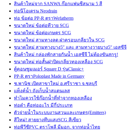
สินค้าใหม่จาก SANWA ก๊อกแฟนซีสนาม 5 สี
ท่อนีโอเดรน Neodrain
ท่อ ข้อต่อ PP-R ตราWefatherm
ขนาดใหม่ ข้อต่อทีวาย SCG
ขนาดใหม่ ข้อต่อเกษตร SCG
ขนาดใหม่ สามทางลด ฝาครอบเกลียวใน SCG
ขนาดใหม่ สามทางบาง5″ และ สามทางวายบาง5″ เอสซีจี
สินค้าใหม่ กล่องพักสายกันน้ำ เอสซีจี ไม่ต้องขันสกรู!
ขนาดใหม่ ท่อสั้นฝาปิดเกลียวทองเหลือง SCG
ตู้คอนซูมเมอร์ Square D รุ่นClassic+
PP-R ตราPoloplast Made in Germany
ช.พานิช เปิดสาขาใหม่ อ.ศรีราชา จ.ชลบุรี
แท็งค์น้ำ ถังเก็บน้ำสแตนเลส
ทำไมควรใช้ก๊อกน้ำที่ทำจากทองเหลือง
ท่อดำ คือท่ออะไร มีกี่ประเภท
ตัวจ่ายน้ำในระบบงานสวนและเกษตร(Emitters)
สีใหม่! สายยางทึบแสงSCG สีเขียว
ท่อพีวีซีPVC ตราโพลี มีมอก. จากท่อน้ำไทย