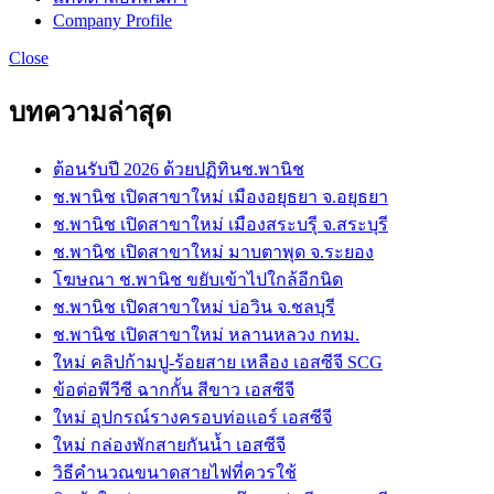
Company Profile
Close
บทความล่าสุด
ต้อนรับปี 2026 ด้วยปฏิทินช.พานิช
ช.พานิช เปิดสาขาใหม่ เมืองอยุธยา จ.อยุธยา
ช.พานิช เปิดสาขาใหม่ เมืองสระบรุี จ.สระบุรี
ช.พานิช เปิดสาขาใหม่ มาบตาพุด จ.ระยอง
โฆษณา ช.พานิช ขยับเข้าไปใกล้อีกนิด
ช.พานิช เปิดสาขาใหม่ บ่อวิน จ.ชลบุรี
ช.พานิช เปิดสาขาใหม่ หลานหลวง กทม.
ใหม่ คลิปก้ามปู-ร้อยสาย เหลือง เอสซีจี SCG
ข้อต่อพีวีซี ฉากกั้น สีขาว เอสซีจี
ใหม่ อุปกรณ์รางครอบท่อแอร์ เอสซีจี
ใหม่ กล่องพักสายกันน้ำ เอสซีจี
วิธีคำนวณขนาดสายไฟที่ควรใช้