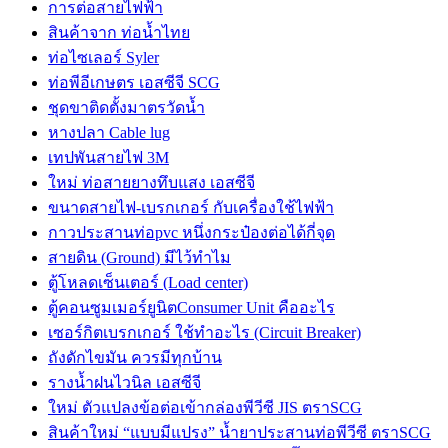
การต่อสายไฟฟ้า
สินค้าจาก ท่อน้ำไทย
ท่อไซเลอร์ Syler
ท่อพีอีเกษตร เอสซีจี SCG
ชุดขาติดตั้งมาตรวัดน้ำ
หางปลา Cable lug
เทปพันสายไฟ 3M
ใหม่ ท่อสายยางทึบแสง เอสซีจี
ขนาดสายไฟ-เบรกเกอร์ กับเครื่องใช้ไฟฟ้า
กาวประสานท่อpvc หนึ่งกระป๋องต่อได้กี่จุด
สายดิน (Ground) มีไว้ทำไม
ตู้โหลดเซ็นเตอร์ (Load center)
ตู้คอนซูมเมอร์ยูนิตConsumer Unit คืออะไร
เซอร์กิตเบรกเกอร์ ใช้ทำอะไร (Circuit Breaker)
ถังดักไขมัน ควรมีทุกบ้าน
รางน้ำฝนไวนิล เอสซีจี
ใหม่ ตัวแปลงข้อต่อเข้ากล่องพีวีซี JIS ตราSCG
สินค้าใหม่ “แบบมีแปรง” น้ำยาประสานท่อพีวีซี ตราSCG