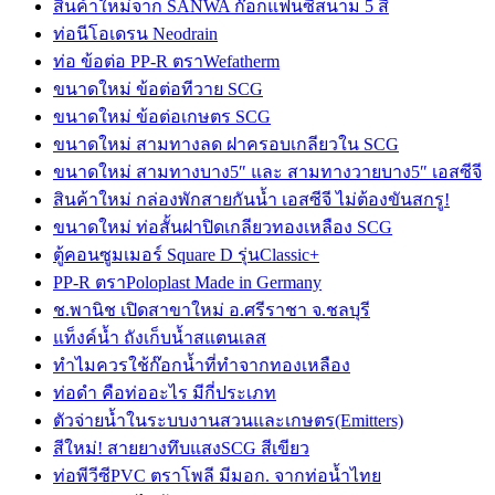
สินค้าใหม่จาก SANWA ก๊อกแฟนซีสนาม 5 สี
ท่อนีโอเดรน Neodrain
ท่อ ข้อต่อ PP-R ตราWefatherm
ขนาดใหม่ ข้อต่อทีวาย SCG
ขนาดใหม่ ข้อต่อเกษตร SCG
ขนาดใหม่ สามทางลด ฝาครอบเกลียวใน SCG
ขนาดใหม่ สามทางบาง5″ และ สามทางวายบาง5″ เอสซีจี
สินค้าใหม่ กล่องพักสายกันน้ำ เอสซีจี ไม่ต้องขันสกรู!
ขนาดใหม่ ท่อสั้นฝาปิดเกลียวทองเหลือง SCG
ตู้คอนซูมเมอร์ Square D รุ่นClassic+
PP-R ตราPoloplast Made in Germany
ช.พานิช เปิดสาขาใหม่ อ.ศรีราชา จ.ชลบุรี
แท็งค์น้ำ ถังเก็บน้ำสแตนเลส
ทำไมควรใช้ก๊อกน้ำที่ทำจากทองเหลือง
ท่อดำ คือท่ออะไร มีกี่ประเภท
ตัวจ่ายน้ำในระบบงานสวนและเกษตร(Emitters)
สีใหม่! สายยางทึบแสงSCG สีเขียว
ท่อพีวีซีPVC ตราโพลี มีมอก. จากท่อน้ำไทย