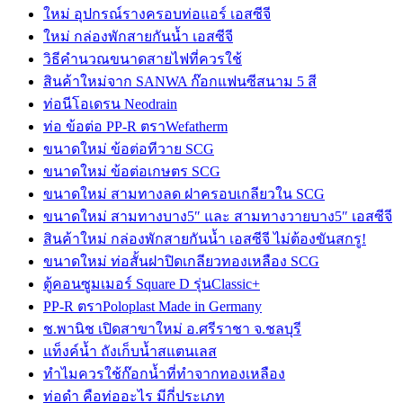
ใหม่ อุปกรณ์รางครอบท่อแอร์ เอสซีจี
ใหม่ กล่องพักสายกันน้ำ เอสซีจี
วิธีคำนวณขนาดสายไฟที่ควรใช้
สินค้าใหม่จาก SANWA ก๊อกแฟนซีสนาม 5 สี
ท่อนีโอเดรน Neodrain
ท่อ ข้อต่อ PP-R ตราWefatherm
ขนาดใหม่ ข้อต่อทีวาย SCG
ขนาดใหม่ ข้อต่อเกษตร SCG
ขนาดใหม่ สามทางลด ฝาครอบเกลียวใน SCG
ขนาดใหม่ สามทางบาง5″ และ สามทางวายบาง5″ เอสซีจี
สินค้าใหม่ กล่องพักสายกันน้ำ เอสซีจี ไม่ต้องขันสกรู!
ขนาดใหม่ ท่อสั้นฝาปิดเกลียวทองเหลือง SCG
ตู้คอนซูมเมอร์ Square D รุ่นClassic+
PP-R ตราPoloplast Made in Germany
ช.พานิช เปิดสาขาใหม่ อ.ศรีราชา จ.ชลบุรี
แท็งค์น้ำ ถังเก็บน้ำสแตนเลส
ทำไมควรใช้ก๊อกน้ำที่ทำจากทองเหลือง
ท่อดำ คือท่ออะไร มีกี่ประเภท