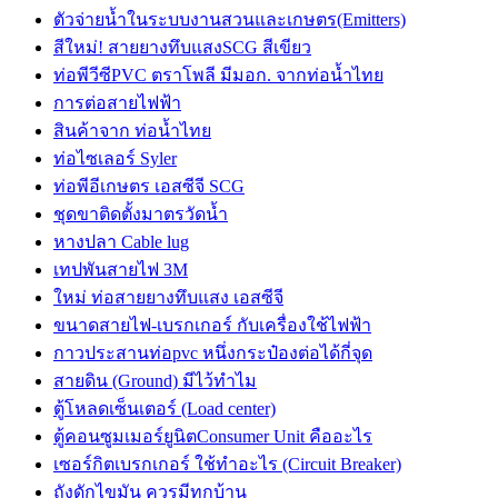
ตัวจ่ายน้ำในระบบงานสวนและเกษตร(Emitters)
สีใหม่! สายยางทึบแสงSCG สีเขียว
ท่อพีวีซีPVC ตราโพลี มีมอก. จากท่อน้ำไทย
การต่อสายไฟฟ้า
สินค้าจาก ท่อน้ำไทย
ท่อไซเลอร์ Syler
ท่อพีอีเกษตร เอสซีจี SCG
ชุดขาติดตั้งมาตรวัดน้ำ
หางปลา Cable lug
เทปพันสายไฟ 3M
ใหม่ ท่อสายยางทึบแสง เอสซีจี
ขนาดสายไฟ-เบรกเกอร์ กับเครื่องใช้ไฟฟ้า
กาวประสานท่อpvc หนึ่งกระป๋องต่อได้กี่จุด
สายดิน (Ground) มีไว้ทำไม
ตู้โหลดเซ็นเตอร์ (Load center)
ตู้คอนซูมเมอร์ยูนิตConsumer Unit คืออะไร
เซอร์กิตเบรกเกอร์ ใช้ทำอะไร (Circuit Breaker)
ถังดักไขมัน ควรมีทุกบ้าน