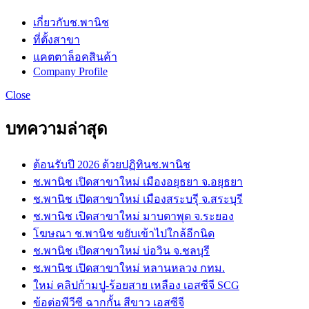
เกี่ยวกับช.พานิช
ที่ตั้งสาขา
แคตตาล็อคสินค้า
Company Profile
Close
บทความล่าสุด
ต้อนรับปี 2026 ด้วยปฏิทินช.พานิช
ช.พานิช เปิดสาขาใหม่ เมืองอยุธยา จ.อยุธยา
ช.พานิช เปิดสาขาใหม่ เมืองสระบรุี จ.สระบุรี
ช.พานิช เปิดสาขาใหม่ มาบตาพุด จ.ระยอง
โฆษณา ช.พานิช ขยับเข้าไปใกล้อีกนิด
ช.พานิช เปิดสาขาใหม่ บ่อวิน จ.ชลบุรี
ช.พานิช เปิดสาขาใหม่ หลานหลวง กทม.
ใหม่ คลิปก้ามปู-ร้อยสาย เหลือง เอสซีจี SCG
ข้อต่อพีวีซี ฉากกั้น สีขาว เอสซีจี