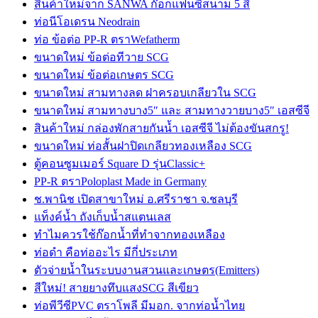
สินค้าใหม่จาก SANWA ก๊อกแฟนซีสนาม 5 สี
ท่อนีโอเดรน Neodrain
ท่อ ข้อต่อ PP-R ตราWefatherm
ขนาดใหม่ ข้อต่อทีวาย SCG
ขนาดใหม่ ข้อต่อเกษตร SCG
ขนาดใหม่ สามทางลด ฝาครอบเกลียวใน SCG
ขนาดใหม่ สามทางบาง5″ และ สามทางวายบาง5″ เอสซีจี
สินค้าใหม่ กล่องพักสายกันน้ำ เอสซีจี ไม่ต้องขันสกรู!
ขนาดใหม่ ท่อสั้นฝาปิดเกลียวทองเหลือง SCG
ตู้คอนซูมเมอร์ Square D รุ่นClassic+
PP-R ตราPoloplast Made in Germany
ช.พานิช เปิดสาขาใหม่ อ.ศรีราชา จ.ชลบุรี
แท็งค์น้ำ ถังเก็บน้ำสแตนเลส
ทำไมควรใช้ก๊อกน้ำที่ทำจากทองเหลือง
ท่อดำ คือท่ออะไร มีกี่ประเภท
ตัวจ่ายน้ำในระบบงานสวนและเกษตร(Emitters)
สีใหม่! สายยางทึบแสงSCG สีเขียว
ท่อพีวีซีPVC ตราโพลี มีมอก. จากท่อน้ำไทย