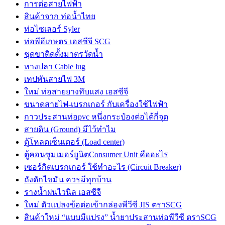
การต่อสายไฟฟ้า
สินค้าจาก ท่อน้ำไทย
ท่อไซเลอร์ Syler
ท่อพีอีเกษตร เอสซีจี SCG
ชุดขาติดตั้งมาตรวัดน้ำ
หางปลา Cable lug
เทปพันสายไฟ 3M
ใหม่ ท่อสายยางทึบแสง เอสซีจี
ขนาดสายไฟ-เบรกเกอร์ กับเครื่องใช้ไฟฟ้า
กาวประสานท่อpvc หนึ่งกระป๋องต่อได้กี่จุด
สายดิน (Ground) มีไว้ทำไม
ตู้โหลดเซ็นเตอร์ (Load center)
ตู้คอนซูมเมอร์ยูนิตConsumer Unit คืออะไร
เซอร์กิตเบรกเกอร์ ใช้ทำอะไร (Circuit Breaker)
ถังดักไขมัน ควรมีทุกบ้าน
รางน้ำฝนไวนิล เอสซีจี
ใหม่ ตัวแปลงข้อต่อเข้ากล่องพีวีซี JIS ตราSCG
สินค้าใหม่ “แบบมีแปรง” น้ำยาประสานท่อพีวีซี ตราSCG