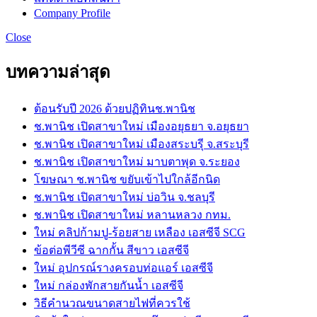
Company Profile
Close
บทความล่าสุด
ต้อนรับปี 2026 ด้วยปฏิทินช.พานิช
ช.พานิช เปิดสาขาใหม่ เมืองอยุธยา จ.อยุธยา
ช.พานิช เปิดสาขาใหม่ เมืองสระบรุี จ.สระบุรี
ช.พานิช เปิดสาขาใหม่ มาบตาพุด จ.ระยอง
โฆษณา ช.พานิช ขยับเข้าไปใกล้อีกนิด
ช.พานิช เปิดสาขาใหม่ บ่อวิน จ.ชลบุรี
ช.พานิช เปิดสาขาใหม่ หลานหลวง กทม.
ใหม่ คลิปก้ามปู-ร้อยสาย เหลือง เอสซีจี SCG
ข้อต่อพีวีซี ฉากกั้น สีขาว เอสซีจี
ใหม่ อุปกรณ์รางครอบท่อแอร์ เอสซีจี
ใหม่ กล่องพักสายกันน้ำ เอสซีจี
วิธีคำนวณขนาดสายไฟที่ควรใช้