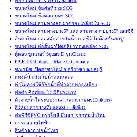
ท่อ ข้อต่อ PP-R ตราWefatherm
ขนาดใหม่ ข้อต่อทีวาย SCG
ขนาดใหม่ ข้อต่อเกษตร SCG
ขนาดใหม่ สามทางลด ฝาครอบเกลียวใน SCG
ขนาดใหม่ สามทางบาง5″ และ สามทางวายบาง5″ เอสซีจี
สินค้าใหม่ กล่องพักสายกันน้ำ เอสซีจี ไม่ต้องขันสกรู!
ขนาดใหม่ ท่อสั้นฝาปิดเกลียวทองเหลือง SCG
ตู้คอนซูมเมอร์ Square D รุ่นClassic+
PP-R ตราPoloplast Made in Germany
ช.พานิช เปิดสาขาใหม่ อ.ศรีราชา จ.ชลบุรี
แท็งค์น้ำ ถังเก็บน้ำสแตนเลส
ทำไมควรใช้ก๊อกน้ำที่ทำจากทองเหลือง
ท่อดำ คือท่ออะไร มีกี่ประเภท
ตัวจ่ายน้ำในระบบงานสวนและเกษตร(Emitters)
สีใหม่! สายยางทึบแสงSCG สีเขียว
ท่อพีวีซีPVC ตราโพลี มีมอก. จากท่อน้ำไทย
การต่อสายไฟฟ้า
สินค้าจาก ท่อน้ำไทย