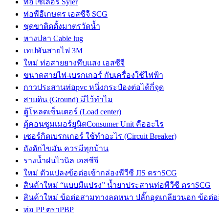
ท่อไซเลอร์ Syler
ท่อพีอีเกษตร เอสซีจี SCG
ชุดขาติดตั้งมาตรวัดน้ำ
หางปลา Cable lug
เทปพันสายไฟ 3M
ใหม่ ท่อสายยางทึบแสง เอสซีจี
ขนาดสายไฟ-เบรกเกอร์ กับเครื่องใช้ไฟฟ้า
กาวประสานท่อpvc หนึ่งกระป๋องต่อได้กี่จุด
สายดิน (Ground) มีไว้ทำไม
ตู้โหลดเซ็นเตอร์ (Load center)
ตู้คอนซูมเมอร์ยูนิตConsumer Unit คืออะไร
เซอร์กิตเบรกเกอร์ ใช้ทำอะไร (Circuit Breaker)
ถังดักไขมัน ควรมีทุกบ้าน
รางน้ำฝนไวนิล เอสซีจี
ใหม่ ตัวแปลงข้อต่อเข้ากล่องพีวีซี JIS ตราSCG
สินค้าใหม่ “แบบมีแปรง” น้ำยาประสานท่อพีวีซี ตราSCG
สินค้าใหม่ ข้อต่อสามทางลดหนา ปลั๊กอุดเกลียวนอก ข้อต่อ
ท่อ PP ตราPBP