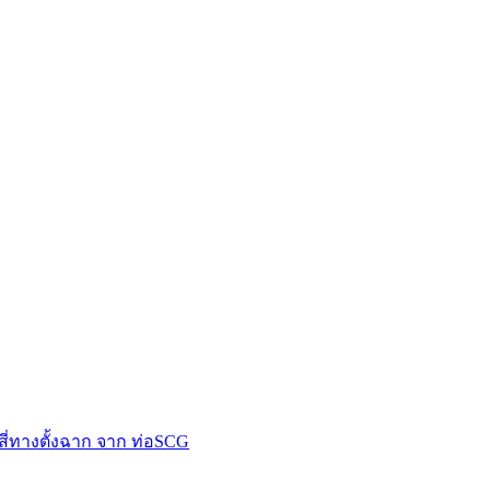
สี่ทางตั้งฉาก จาก ท่อSCG