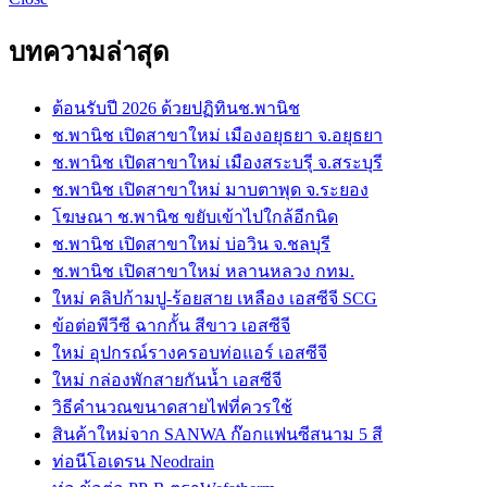
บทความล่าสุด
ต้อนรับปี 2026 ด้วยปฏิทินช.พานิช
ช.พานิช เปิดสาขาใหม่ เมืองอยุธยา จ.อยุธยา
ช.พานิช เปิดสาขาใหม่ เมืองสระบรุี จ.สระบุรี
ช.พานิช เปิดสาขาใหม่ มาบตาพุด จ.ระยอง
โฆษณา ช.พานิช ขยับเข้าไปใกล้อีกนิด
ช.พานิช เปิดสาขาใหม่ บ่อวิน จ.ชลบุรี
ช.พานิช เปิดสาขาใหม่ หลานหลวง กทม.
ใหม่ คลิปก้ามปู-ร้อยสาย เหลือง เอสซีจี SCG
ข้อต่อพีวีซี ฉากกั้น สีขาว เอสซีจี
ใหม่ อุปกรณ์รางครอบท่อแอร์ เอสซีจี
ใหม่ กล่องพักสายกันน้ำ เอสซีจี
วิธีคำนวณขนาดสายไฟที่ควรใช้
สินค้าใหม่จาก SANWA ก๊อกแฟนซีสนาม 5 สี
ท่อนีโอเดรน Neodrain