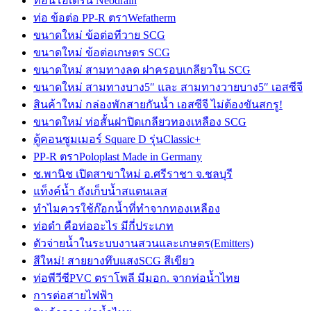
ท่อนีโอเดรน Neodrain
ท่อ ข้อต่อ PP-R ตราWefatherm
ขนาดใหม่ ข้อต่อทีวาย SCG
ขนาดใหม่ ข้อต่อเกษตร SCG
ขนาดใหม่ สามทางลด ฝาครอบเกลียวใน SCG
ขนาดใหม่ สามทางบาง5″ และ สามทางวายบาง5″ เอสซีจี
สินค้าใหม่ กล่องพักสายกันน้ำ เอสซีจี ไม่ต้องขันสกรู!
ขนาดใหม่ ท่อสั้นฝาปิดเกลียวทองเหลือง SCG
ตู้คอนซูมเมอร์ Square D รุ่นClassic+
PP-R ตราPoloplast Made in Germany
ช.พานิช เปิดสาขาใหม่ อ.ศรีราชา จ.ชลบุรี
แท็งค์น้ำ ถังเก็บน้ำสแตนเลส
ทำไมควรใช้ก๊อกน้ำที่ทำจากทองเหลือง
ท่อดำ คือท่ออะไร มีกี่ประเภท
ตัวจ่ายน้ำในระบบงานสวนและเกษตร(Emitters)
สีใหม่! สายยางทึบแสงSCG สีเขียว
ท่อพีวีซีPVC ตราโพลี มีมอก. จากท่อน้ำไทย
การต่อสายไฟฟ้า