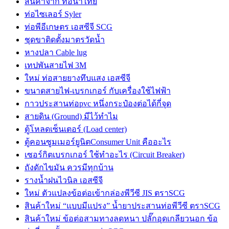
สินค้าจาก ท่อน้ำไทย
ท่อไซเลอร์ Syler
ท่อพีอีเกษตร เอสซีจี SCG
ชุดขาติดตั้งมาตรวัดน้ำ
หางปลา Cable lug
เทปพันสายไฟ 3M
ใหม่ ท่อสายยางทึบแสง เอสซีจี
ขนาดสายไฟ-เบรกเกอร์ กับเครื่องใช้ไฟฟ้า
กาวประสานท่อpvc หนึ่งกระป๋องต่อได้กี่จุด
สายดิน (Ground) มีไว้ทำไม
ตู้โหลดเซ็นเตอร์ (Load center)
ตู้คอนซูมเมอร์ยูนิตConsumer Unit คืออะไร
เซอร์กิตเบรกเกอร์ ใช้ทำอะไร (Circuit Breaker)
ถังดักไขมัน ควรมีทุกบ้าน
รางน้ำฝนไวนิล เอสซีจี
ใหม่ ตัวแปลงข้อต่อเข้ากล่องพีวีซี JIS ตราSCG
สินค้าใหม่ “แบบมีแปรง” น้ำยาประสานท่อพีวีซี ตราSCG
สินค้าใหม่ ข้อต่อสามทางลดหนา ปลั๊กอุดเกลียวนอก ข้อ