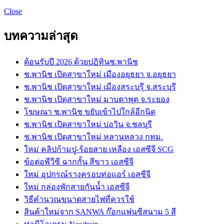
Close
บทความล่าสุด
ต้อนรับปี 2026 ด้วยปฏิทินช.พานิช
ช.พานิช เปิดสาขาใหม่ เมืองอยุธยา จ.อยุธยา
ช.พานิช เปิดสาขาใหม่ เมืองสระบรุี จ.สระบุรี
ช.พานิช เปิดสาขาใหม่ มาบตาพุด จ.ระยอง
โฆษณา ช.พานิช ขยับเข้าไปใกล้อีกนิด
ช.พานิช เปิดสาขาใหม่ บ่อวิน จ.ชลบุรี
ช.พานิช เปิดสาขาใหม่ หลานหลวง กทม.
ใหม่ คลิปก้ามปู-ร้อยสาย เหลือง เอสซีจี SCG
ข้อต่อพีวีซี ฉากกั้น สีขาว เอสซีจี
ใหม่ อุปกรณ์รางครอบท่อแอร์ เอสซีจี
ใหม่ กล่องพักสายกันน้ำ เอสซีจี
วิธีคำนวณขนาดสายไฟที่ควรใช้
สินค้าใหม่จาก SANWA ก๊อกแฟนซีสนาม 5 สี