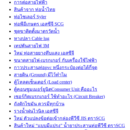
การต่อสายไฟฟ้า
สินค้าจาก ท่อน้ำไทย
ท่อไซเลอร์ Syler
ท่อพีอีเกษตร เอสซีจี SCG
ชุดขาติดตั้งมาตรวัดน้ำ
หางปลา Cable lug
เทปพันสายไฟ 3M
ใหม่ ท่อสายยางทึบแสง เอสซีจี
ขนาดสายไฟ-เบรกเกอร์ กับเครื่องใช้ไฟฟ้า
กาวประสานท่อpvc หนึ่งกระป๋องต่อได้กี่จุด
สายดิน (Ground) มีไว้ทำไม
ตู้โหลดเซ็นเตอร์ (Load center)
ตู้คอนซูมเมอร์ยูนิตConsumer Unit คืออะไร
เซอร์กิตเบรกเกอร์ ใช้ทำอะไร (Circuit Breaker)
ถังดักไขมัน ควรมีทุกบ้าน
รางน้ำฝนไวนิล เอสซีจี
ใหม่ ตัวแปลงข้อต่อเข้ากล่องพีวีซี JIS ตราSCG
สินค้าใหม่ “แบบมีแปรง” น้ำยาประสานท่อพีวีซี ตราSCG