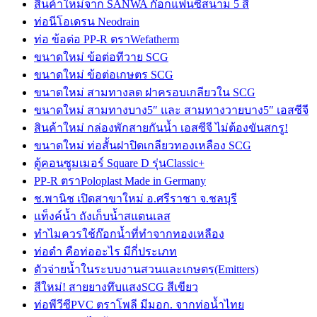
สินค้าใหม่จาก SANWA ก๊อกแฟนซีสนาม 5 สี
ท่อนีโอเดรน Neodrain
ท่อ ข้อต่อ PP-R ตราWefatherm
ขนาดใหม่ ข้อต่อทีวาย SCG
ขนาดใหม่ ข้อต่อเกษตร SCG
ขนาดใหม่ สามทางลด ฝาครอบเกลียวใน SCG
ขนาดใหม่ สามทางบาง5″ และ สามทางวายบาง5″ เอสซีจี
สินค้าใหม่ กล่องพักสายกันน้ำ เอสซีจี ไม่ต้องขันสกรู!
ขนาดใหม่ ท่อสั้นฝาปิดเกลียวทองเหลือง SCG
ตู้คอนซูมเมอร์ Square D รุ่นClassic+
PP-R ตราPoloplast Made in Germany
ช.พานิช เปิดสาขาใหม่ อ.ศรีราชา จ.ชลบุรี
แท็งค์น้ำ ถังเก็บน้ำสแตนเลส
ทำไมควรใช้ก๊อกน้ำที่ทำจากทองเหลือง
ท่อดำ คือท่ออะไร มีกี่ประเภท
ตัวจ่ายน้ำในระบบงานสวนและเกษตร(Emitters)
สีใหม่! สายยางทึบแสงSCG สีเขียว
ท่อพีวีซีPVC ตราโพลี มีมอก. จากท่อน้ำไทย