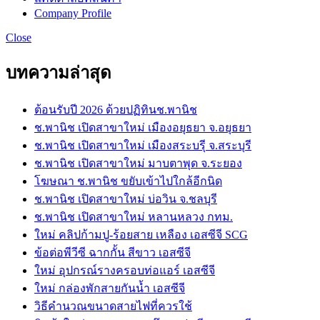
Company Profile
Close
บทความล่าสุด
ต้อนรับปี 2026 ด้วยปฏิทินช.พานิช
ช.พานิช เปิดสาขาใหม่ เมืองอยุธยา จ.อยุธยา
ช.พานิช เปิดสาขาใหม่ เมืองสระบรุี จ.สระบุรี
ช.พานิช เปิดสาขาใหม่ มาบตาพุด จ.ระยอง
โฆษณา ช.พานิช ขยับเข้าไปใกล้อีกนิด
ช.พานิช เปิดสาขาใหม่ บ่อวิน จ.ชลบุรี
ช.พานิช เปิดสาขาใหม่ หลานหลวง กทม.
ใหม่ คลิปก้ามปู-ร้อยสาย เหลือง เอสซีจี SCG
ข้อต่อพีวีซี ฉากกั้น สีขาว เอสซีจี
ใหม่ อุปกรณ์รางครอบท่อแอร์ เอสซีจี
ใหม่ กล่องพักสายกันน้ำ เอสซีจี
วิธีคำนวณขนาดสายไฟที่ควรใช้