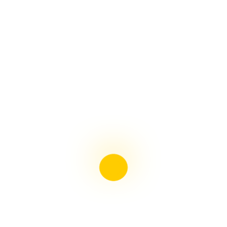
ช.พานิช เปิดสาขาใหม่ มาบตาพุด จ.ระยอง
โฆษณา ช.พานิช ขยับเข้าไปใกล้อีกนิด
ช.พานิช เปิดสาขาใหม่ บ่อวิน จ.ชลบุรี
ช.พานิช เปิดสาขาใหม่ หลานหลวง กทม.
ใหม่ คลิปก้ามปู-ร้อยสาย เหลือง เอสซีจี SCG
ข้อต่อพีวีซี ฉากกั้น สีขาว เอสซีจี
ใหม่ อุปกรณ์รางครอบท่อแอร์ เอสซีจี
ใหม่ กล่องพักสายกันน้ำ เอสซีจี