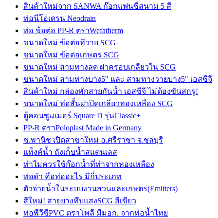
สินค้าใหม่จาก SANWA ก๊อกแฟนซีสนาม 5 สี
ท่อนีโอเดรน Neodrain
ท่อ ข้อต่อ PP-R ตราWefatherm
ขนาดใหม่ ข้อต่อทีวาย SCG
ขนาดใหม่ ข้อต่อเกษตร SCG
ขนาดใหม่ สามทางลด ฝาครอบเกลียวใน SCG
ขนาดใหม่ สามทางบาง5″ และ สามทางวายบาง5″ เอสซีจี
สินค้าใหม่ กล่องพักสายกันน้ำ เอสซีจี ไม่ต้องขันสกรู!
ขนาดใหม่ ท่อสั้นฝาปิดเกลียวทองเหลือง SCG
ตู้คอนซูมเมอร์ Square D รุ่นClassic+
PP-R ตราPoloplast Made in Germany
ช.พานิช เปิดสาขาใหม่ อ.ศรีราชา จ.ชลบุรี
แท็งค์น้ำ ถังเก็บน้ำสแตนเลส
ทำไมควรใช้ก๊อกน้ำที่ทำจากทองเหลือง
ท่อดำ คือท่ออะไร มีกี่ประเภท
ตัวจ่ายน้ำในระบบงานสวนและเกษตร(Emitters)
สีใหม่! สายยางทึบแสงSCG สีเขียว
ท่อพีวีซีPVC ตราโพลี มีมอก. จากท่อน้ำไทย