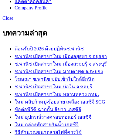
แคตตาล็อคสินค้า
Company Profile
Close
บทความล่าสุด
ต้อนรับปี 2026 ด้วยปฏิทินช.พานิช
ช.พานิช เปิดสาขาใหม่ เมืองอยุธยา จ.อยุธยา
ช.พานิช เปิดสาขาใหม่ เมืองสระบรุี จ.สระบุรี
ช.พานิช เปิดสาขาใหม่ มาบตาพุด จ.ระยอง
โฆษณา ช.พานิช ขยับเข้าไปใกล้อีกนิด
ช.พานิช เปิดสาขาใหม่ บ่อวิน จ.ชลบุรี
ช.พานิช เปิดสาขาใหม่ หลานหลวง กทม.
ใหม่ คลิปก้ามปู-ร้อยสาย เหลือง เอสซีจี SCG
ข้อต่อพีวีซี ฉากกั้น สีขาว เอสซีจี
ใหม่ อุปกรณ์รางครอบท่อแอร์ เอสซีจี
ใหม่ กล่องพักสายกันน้ำ เอสซีจี
วิธีคำนวณขนาดสายไฟที่ควรใช้