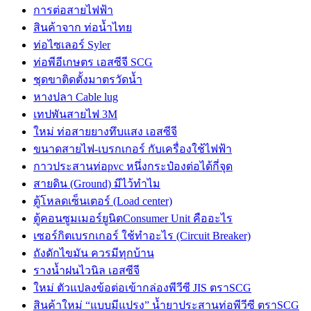
การต่อสายไฟฟ้า
สินค้าจาก ท่อน้ำไทย
ท่อไซเลอร์ Syler
ท่อพีอีเกษตร เอสซีจี SCG
ชุดขาติดตั้งมาตรวัดน้ำ
หางปลา Cable lug
เทปพันสายไฟ 3M
ใหม่ ท่อสายยางทึบแสง เอสซีจี
ขนาดสายไฟ-เบรกเกอร์ กับเครื่องใช้ไฟฟ้า
กาวประสานท่อpvc หนึ่งกระป๋องต่อได้กี่จุด
สายดิน (Ground) มีไว้ทำไม
ตู้โหลดเซ็นเตอร์ (Load center)
ตู้คอนซูมเมอร์ยูนิตConsumer Unit คืออะไร
เซอร์กิตเบรกเกอร์ ใช้ทำอะไร (Circuit Breaker)
ถังดักไขมัน ควรมีทุกบ้าน
รางน้ำฝนไวนิล เอสซีจี
ใหม่ ตัวแปลงข้อต่อเข้ากล่องพีวีซี JIS ตราSCG
สินค้าใหม่ “แบบมีแปรง” น้ำยาประสานท่อพีวีซี ตราSCG